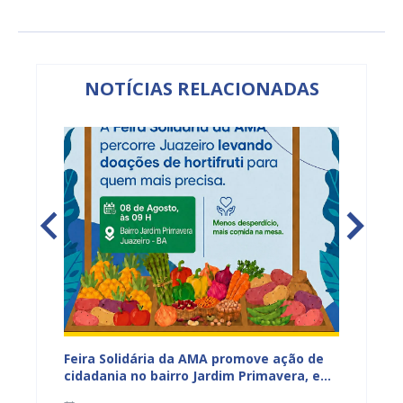
NOTÍCIAS RELACIONADAS
ia da
Feira Solidária da AMA promove ação de
“Não E
cidadania no bairro Jardim Primavera, em
Juazei
ssa,
Juazeiro
consci