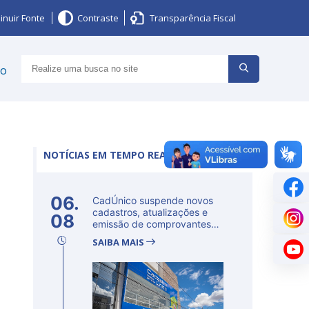
inuir Fonte
Contraste
Transparência Fiscal
ço
NOTÍCIAS EM TEMPO REAL
06.
CadÚnico suspende novos
cadastros, atualizações e
08
emissão de comprovantes
nesta s...
SAIBA MAIS