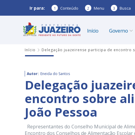
Ir para:
1
Conteúdo
2
Menu
3
Busca
Início
Governo
Início
Delegação juazeirense participa de encontro 
Autor:
Eneida do Santos
Delegação juazeir
encontro sobre a
João Pessoa
Representantes do Conselho Municipal de Alime
Encontro dos Conselhos de Alimentação Escolar d