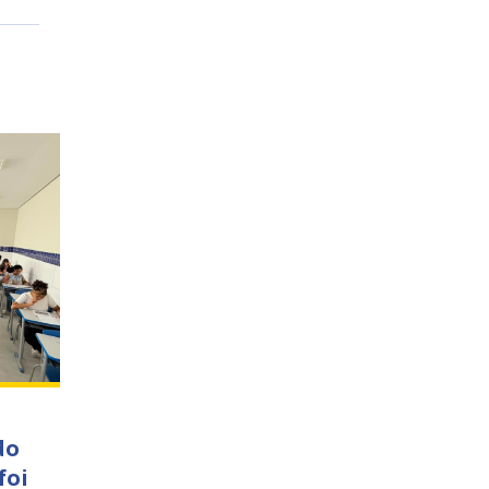
do
foi