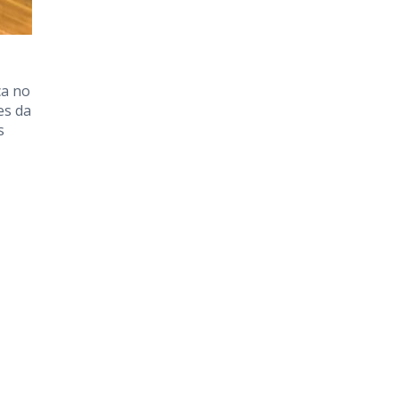
ça no
es da
s