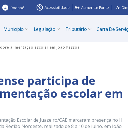
Acessibilidade
Aumentar Fonte
Dim
4
Rodapé
Município
Legislação
Tributário
Carta De Servi
sobre alimentação escolar em João Pessoa
ense participa de
limentação escolar em
ntação Escolar de Juazeiro/CAE marcaram presença no II
a Região Nordeste, realizado de 8 a 10 de julho, em João