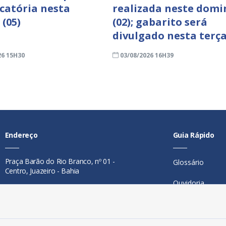
icatória nesta
realizada neste domi
 (05)
(02); gabarito será
divulgado nesta terça
26 15H30
03/08/2026 16H39
Endereço
Guia Rápido
Praça Barão do Rio Branco, nº 01 -
Glossário
Centro, Juazeiro - Bahia
Ouvidoria
Contato
Mapa do Site
Telefone:
74 98846-0016
Perguntas Freq