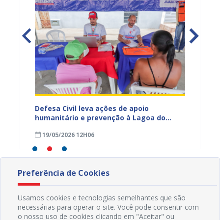
lação
Defesa Civil leva ações de apoio
Prefeit
 fortes
humanitário e prevenção à Lagoa do
técnic
Salitre durante o Prefeitura Presente
Defesa
19/05/2026 12H06
06/05
Preferência de Cookies
Usamos cookies e tecnologias semelhantes que são
necessárias para operar o site. Você pode consentir com
o nosso uso de cookies clicando em "Aceitar" ou