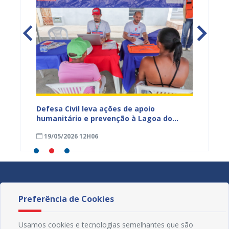
lação
Defesa Civil leva ações de apoio
Prefeit
 fortes
humanitário e prevenção à Lagoa do
técnic
Salitre durante o Prefeitura Presente
Defesa
19/05/2026 12H06
06/05
Preferência de Cookies
Usamos cookies e tecnologias semelhantes que são