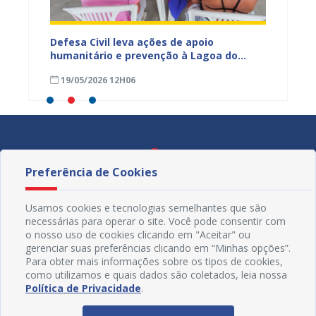
lação
Defesa Civil leva ações de apoio
Prefeit
 fortes
humanitário e prevenção à Lagoa do
técnic
Salitre durante o Prefeitura Presente
Defesa
19/05/2026 12H06
06/05
Preferência de Cookies
Usamos cookies e tecnologias semelhantes que são
necessárias para operar o site. Você pode consentir com
o nosso uso de cookies clicando em "Aceitar" ou
gerenciar suas preferências clicando em “Minhas opções”.
Para obter mais informações sobre os tipos de cookies,
como utilizamos e quais dados são coletados, leia nossa
Política de Privacidade
.