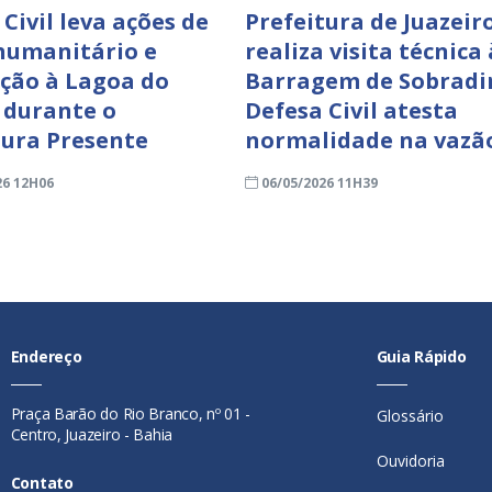
Civil leva ações de
Prefeitura de Juazeir
humanitário e
realiza visita técnica 
ção à Lagoa do
Barragem de Sobradi
e durante o
Defesa Civil atesta
tura Presente
normalidade na vazã
26 12H06
06/05/2026 11H39
Endereço
Guia Rápido
Praça Barão do Rio Branco, nº 01 -
Glossário
Centro, Juazeiro - Bahia
Ouvidoria
Contato