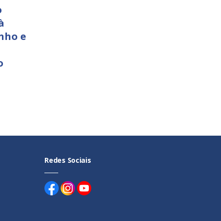
o
à
nho e
o
Redes Sociais