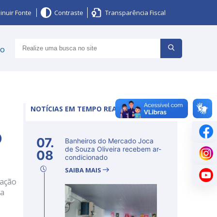
inuir Fonte
Contraste
Transparência Fiscal
ço
NOTÍCIAS EM TEMPO REAL
o
07.
Banheiros do Mercado Joca
de Souza Oliveira recebem ar-
08
condicionado
SAIBA MAIS
gação
da