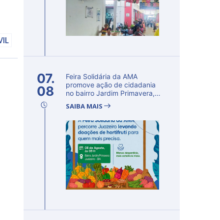
VIL
07.
Feira Solidária da AMA
promove ação de cidadania
08
no bairro Jardim Primavera,
em Ju...
SAIBA MAIS