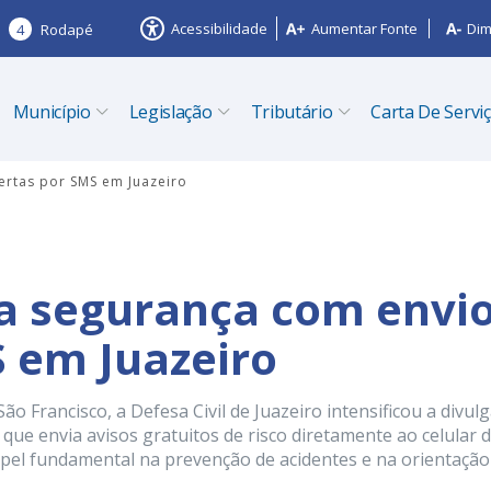
Acessibilidade
Aumentar Fonte
Dim
4
Rodapé
Município
Legislação
Tributário
Carta De Servi
ertas por SMS em Juazeiro
ia segurança com envi
S em Juazeiro
 Francisco, a Defesa Civil de Juazeiro intensificou a divul
 que envia avisos gratuitos de risco diretamente ao celular 
pel fundamental na prevenção de acidentes e na orientação