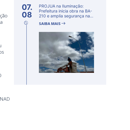
07.
PROJUA na Iluminação:
Prefeitura inicia obra na BA-
08
ação
210 e amplia segurança na
regi�...
da
SAIBA MAIS
u
os
O
CENAD