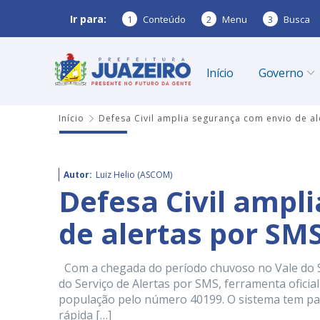
Ir para:
1
Conteúdo
2
Menu
3
Busca
Início
Governo
Início
Defesa Civil amplia segurança com envio de al
Autor:
Luiz Helio (ASCOM)
Defesa Civil ampl
de alertas por SM
Com a chegada do período chuvoso no Vale do São
do Serviço de Alertas por SMS, ferramenta oficial
população pelo número 40199. O sistema tem pa
rápida […]