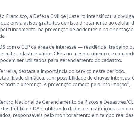
Francisco, a Defesa Civil de Juazeiro intensificou a divulg
 que envia avisos gratuitos de risco diretamente ao celular 
pel fundamental na prevenção de acidentes e na orientação
ia.
SMS com o CEP da área de interesse — residência, trabalho o
o permite cadastrar vários CEPs no mesmo número, e comand
dem ser utilizados para gerenciamento do cadastro.
Ferreira, destaca a importância do serviço neste período.
bilidade climática, com possibilidade de chuvas intensas. 
zer toda a diferença. A prevenção começa pela informação”,
 Centro Nacional de Gerenciamento de Riscos e Desastres/
ertas Públicos/IDAP, utilizando dados de instituições como o
stados, responsáveis pelo monitoramento em tempo real das