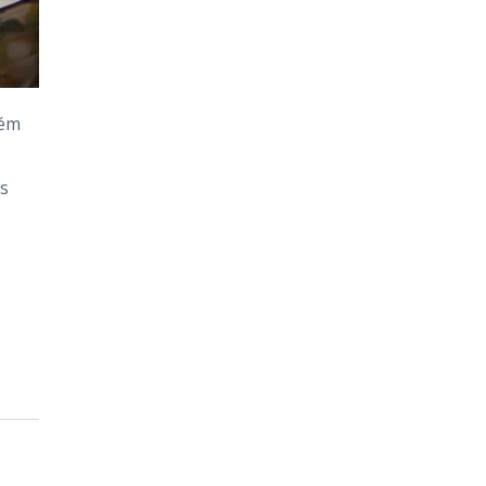
lém
os