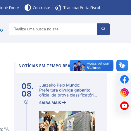
inuir Fonte
Contraste
Transparência Fiscal
ço
NOTÍCIAS EM TEMPO REAL
05.
Juazeiro Pelo Mundo:
Prefeitura divulga gabarito
08
oficial da prova classificatória
ne...
SAIBA MAIS
a: “A