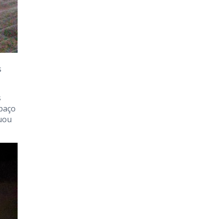
s
s
spaço
tuou