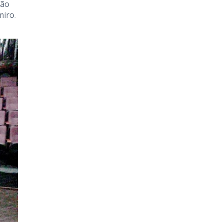
não
miro.