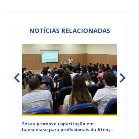
NOTÍCIAS RELACIONADAS
ficação
Sesau promove capacitação em
Sesau 
azeiro
hanseníase para profissionais da Atenção
progra
Primária de Juazeiro
determ