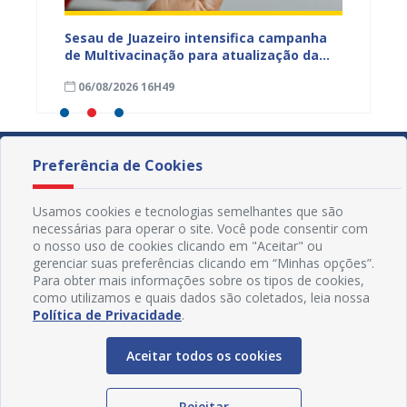
adual
Sesau de Juazeiro intensifica campanha
Saúde 
s
de Multivacinação para atualização da
no fim
s da
caderneta de crianças e adolescentes
garant
06/08/2026 16H49
01/08
Preferência de Cookies
Usamos cookies e tecnologias semelhantes que são
necessárias para operar o site. Você pode consentir com
o nosso uso de cookies clicando em "Aceitar" ou
gerenciar suas preferências clicando em “Minhas opções”.
Para obter mais informações sobre os tipos de cookies,
como utilizamos e quais dados são coletados, leia nossa
Política de Privacidade
.
Aceitar todos os cookies
Redes Sociais
Rejeitar