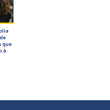
plia
 de
s que
o à