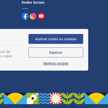
Redes Sociais
Aceitar todos os cookies
uentes
 uso de
Rejeitar
egação
es sobre
Minhas opções
acidade