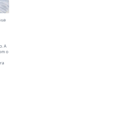
sua
o. A
com o
ara