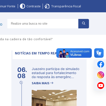
inuir Fonte
Contraste
Transparência Fiscal
ço
da na cadeira de tão confortável”
NOTÍCIAS EM TEMPO REAL
06.
Juazeiro participa de simulado
estadual para fortalecimento
08
da resposta às emergênc...
SAIBA MAIS