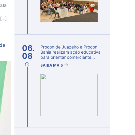
sua
[…]
úde
06.
Procon de Juazeiro e Procon
Bahia realizam ação educativa
08
para orientar comerciante...
SAIBA MAIS