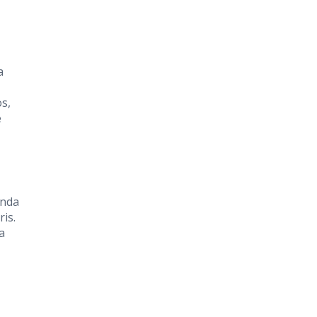
a
os,
e
anda
is.
a