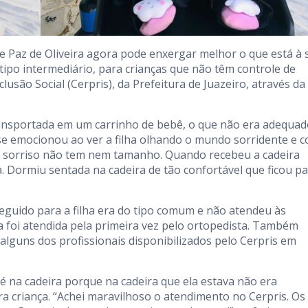
e Paz de Oliveira agora pode enxergar melhor o que está à 
tipo intermediário, para crianças que não têm controle de
lusão Social (Cerpris), da Prefeitura de Juazeiro, através da
ansportada em um carrinho de bebê, o que não era adequad
 se emocionou ao ver a filha olhando o mundo sorridente e 
 O sorriso não tem nem tamanho. Quando recebeu a cadeira
. Dormiu sentada na cadeira de tão confortável que ficou p
seguido para a filha era do tipo comum e não atendeu às
a foi atendida pela primeira vez pelo ortopedista. Também
alguns dos profissionais disponibilizados pelo Cerpris em
pé na cadeira porque na cadeira que ela estava não era
a criança. “Achei maravilhoso o atendimento no Cerpris. Os