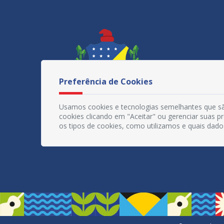
Preferência de Cookies
Usamos cookies e tecnologias semelhantes que sã
cookies clicando em "Aceitar" ou gerenciar suas 
os tipos de cookies, como utilizamos e quais dado