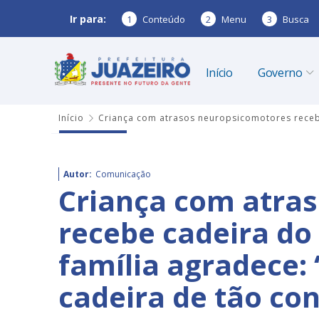
Ir para:
1
Conteúdo
2
Menu
3
Busca
Início
Governo
Início
Criança com atrasos neuropsicomotores recebe
Autor:
Comunicação
Criança com atra
recebe cadeira do 
família agradece:
cadeira de tão con