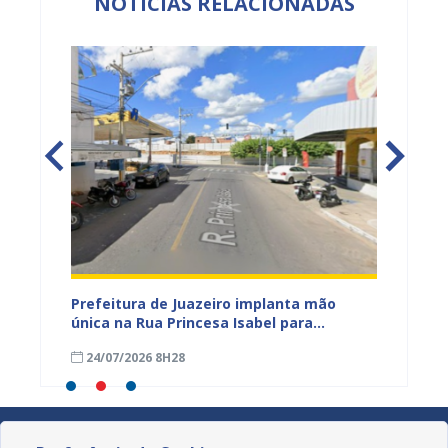
NOTÍCIAS RELACIONADAS
gunda
Prefeitura de Juazeiro implanta mão
Prefei
Rio São
única na Rua Princesa Isabel para
tempor
áreas
melhorar a mobilidade urbana
para o
24/07/2026 8H28
20/07