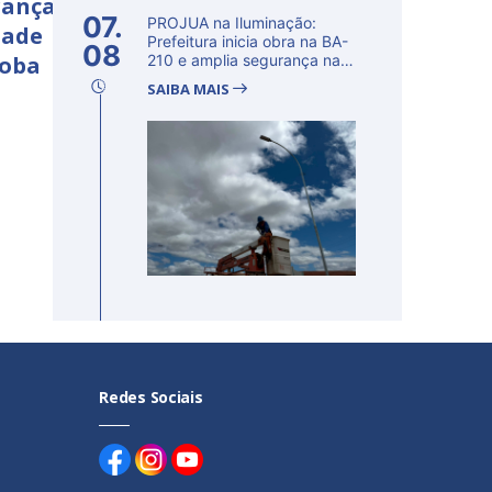
rança
07.
PROJUA na Iluminação:
dade
Prefeitura inicia obra na BA-
08
çoba
210 e amplia segurança na
regi�...
SAIBA MAIS
Redes Sociais