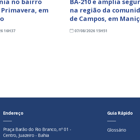
nia no bairro
BA-210 e amplia segu
 Primavera, em
na região da comuni
ro
de Campos, em Mani
26 16H37
07/08/2026 15H51
Endereço
Guia Rápido
Praça Barão do Rio Branco, nº 01 -
Glossário
Centro, Juazeiro - Bahia