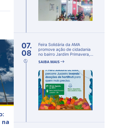
07.
Feira Solidária da AMA
promove ação de cidadania
08
no bairro Jardim Primavera,
em Ju...
SAIBA MAIS
o:
a na