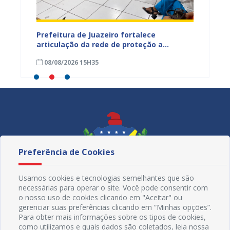
tos
Prefeitura de Juazeiro fortalece
Sesau 
ardim
articulação da rede de proteção a
de nut
trabalhadores resgatados de situação
08/08/2026 15H35
08/08
análoga à escravidão
Preferência de Cookies
Usamos cookies e tecnologias semelhantes que são
necessárias para operar o site. Você pode consentir com
o nosso uso de cookies clicando em "Aceitar" ou
gerenciar suas preferências clicando em “Minhas opções”.
Para obter mais informações sobre os tipos de cookies,
como utilizamos e quais dados são coletados, leia nossa