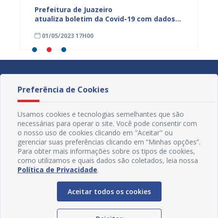
dos da
Prefeitura de Juazeiro
Prefeit
ia
atualiza boletim da Covid-19 com dados
Covid-
 das
semanais de 23 a 29 de abril
de abri
01/05/2023 17H00
24/04
Preferência de Cookies
Usamos cookies e tecnologias semelhantes que são
necessárias para operar o site. Você pode consentir com
o nosso uso de cookies clicando em "Aceitar" ou
gerenciar suas preferências clicando em “Minhas opções”.
Para obter mais informações sobre os tipos de cookies,
como utilizamos e quais dados são coletados, leia nossa
Política de Privacidade
.
Aceitar todos os cookies
Redes Sociais