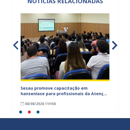
NOTÍCIAS RELACIONADAS
ficação
Sesau promove capacitação em
Sesau 
azeiro
hanseníase para profissionais da Atenção
progra
Primária de Juazeiro
determ
08/08/2026 11H58
07/08