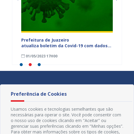
dos da
Prefeitura de Juazeiro
Prefeit
ia
atualiza boletim da Covid-19 com dados
Covid-
 das
semanais de 23 a 29 de abril
de abri
01/05/2023 17H00
24/04
Preferência de Cookies
Usamos cookies e tecnologias semelhantes que são
necessárias para operar o site. Você pode consentir com
o nosso uso de cookies clicando em "Aceitar" ou
gerenciar suas preferências clicando em “Minhas opções”.
Para obter mais informações sobre os tipos de cookies,