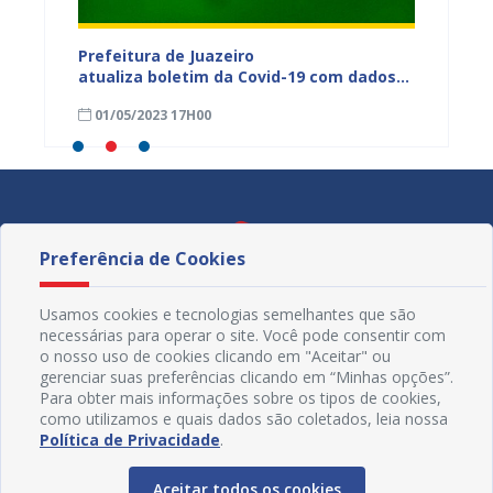
dos da
Prefeitura de Juazeiro
Prefeit
ia
atualiza boletim da Covid-19 com dados
Covid-
 das
semanais de 23 a 29 de abril
de abri
01/05/2023 17H00
24/04
Preferência de Cookies
Usamos cookies e tecnologias semelhantes que são
necessárias para operar o site. Você pode consentir com
o nosso uso de cookies clicando em "Aceitar" ou
gerenciar suas preferências clicando em “Minhas opções”.
Para obter mais informações sobre os tipos de cookies,
como utilizamos e quais dados são coletados, leia nossa
Política de Privacidade
.
Aceitar todos os cookies
Redes Sociais