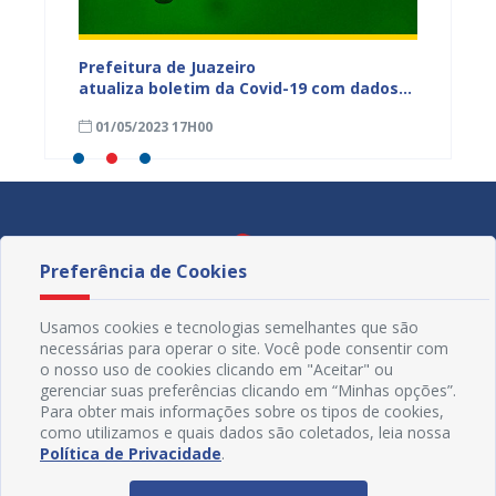
dos da
Prefeitura de Juazeiro
Prefeit
ia
atualiza boletim da Covid-19 com dados
Covid-
 das
semanais de 23 a 29 de abril
de abri
01/05/2023 17H00
24/04
Preferência de Cookies
Usamos cookies e tecnologias semelhantes que são
necessárias para operar o site. Você pode consentir com
o nosso uso de cookies clicando em "Aceitar" ou
gerenciar suas preferências clicando em “Minhas opções”.
Para obter mais informações sobre os tipos de cookies,
como utilizamos e quais dados são coletados, leia nossa
Política de Privacidade
.