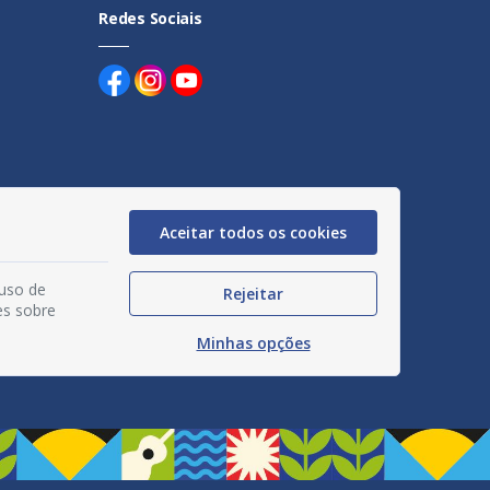
Redes Sociais
uentes
Aceitar todos os cookies
egação
 uso de
Rejeitar
acidade
es sobre
Minhas opções