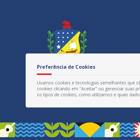
Preferência de Cookies
Usamos cookies e tecnologias semelhantes que sã
cookies clicando em "Aceitar" ou gerenciar suas 
os tipos de cookies, como utilizamos e quais dado