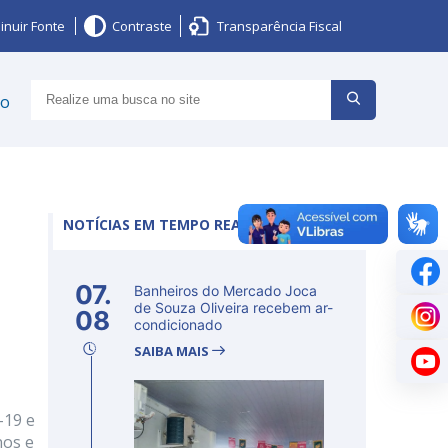
inuir Fonte
Contraste
Transparência Fiscal
ço
NOTÍCIAS EM TEMPO REAL
07.
Banheiros do Mercado Joca
de Souza Oliveira recebem ar-
08
condicionado
SAIBA MAIS
-19 e
nos e