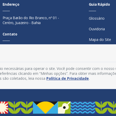
Endereço
Guia Rápido
Praça Barão do Rio Branco, nº 01 -
Glossário
Centro, Juazeiro - Bahia
Ouvidoria
Contato
Mapa do Site
Telefone:
74 98846-0016
Perguntas Freq
Email:
ouvidoria@juazeiro.ba.gov.br
Manual de Nav
Horário De Funcionamento
o necessárias para operar o site. Você pode consentir com o nosso
Política de Priv
preferências clicando em “Minhas opções”. Para obter mais informaçõ
Segunda a sexta-feira, das 08h às
s são coletados, leia nossa
Política de Privacidade
.
Acesso Interno
14h