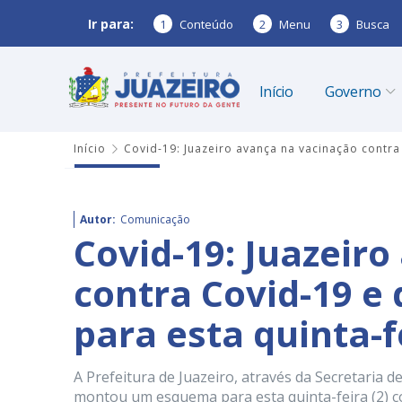
Ir para:
1
Conteúdo
2
Menu
3
Busca
Início
Governo
Início
Covid-19: Juazeiro avança na vacinação contra
Autor:
Comunicação
Covid-19: Juazeir
contra Covid-19 e
para esta quinta-f
A Prefeitura de Juazeiro, através da Secretaria 
montou um esquema para esta quinta-feira (2) c