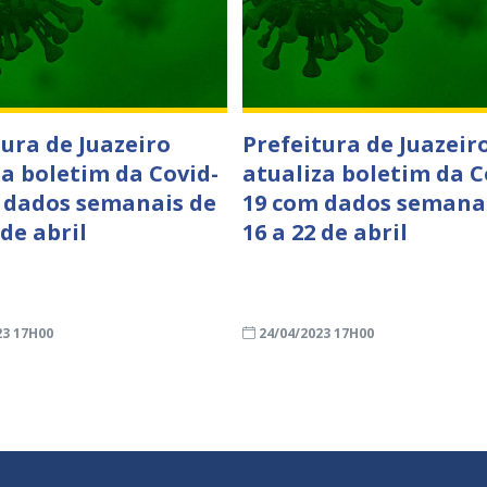
tura de Juazeiro
Prefeitura de Juazeir
za boletim da Covid-
atualiza boletim da C
 dados semanais de
19 com dados semana
 de abril
16 a 22 de abril
23 17H00
24/04/2023 17H00