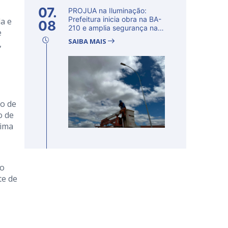
07.
PROJUA na Iluminação:
Prefeitura inicia obra na BA-
da e
08
210 e amplia segurança na
e
regi�...
SAIBA MAIS
,
lo de
o de
tima
ão
te de