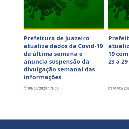
Prefeitura de Juazeiro
Prefei
atualiza dados da Covid-19
atuali
da última semana e
19 com
anuncia suspensão da
23 a 29
divulgação semanal das
informações
08/05/2023 17H00
01/05/20