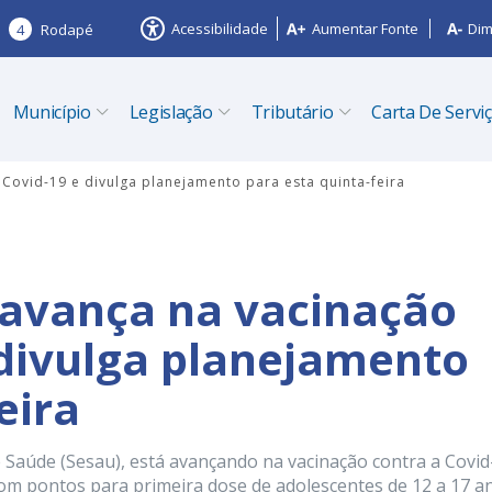
Acessibilidade
Aumentar Fonte
Dim
4
Rodapé
Município
Legislação
Tributário
Carta De Servi
 Covid-19 e divulga planejamento para esta quinta-feira
o avança na vacinação
 divulga planejamento
eira
de Saúde (Sesau), está avançando na vacinação contra a Covid
om pontos para primeira dose de adolescentes de 12 a 17 a