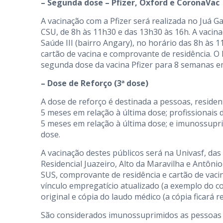
– Segunda dose – Pfizer, Oxford e CoronaVac
A vacinação com a Pfizer será realizada no Juá G
CSU, de 8h às 11h30 e das 13h30 às 16h. A vacin
Saúde III (bairro Angary), no horário das 8h às 1
cartão de vacina e comprovante de residência. O 
segunda dose da vacina Pfizer para 8 semanas em
– Dose de Reforço (3ª dose)
A dose de reforço é destinada a pessoas, reside
5 meses em relação à última dose; profissionais 
5 meses em relação à última dose; e imunossupri
dose.
A vacinação destes públicos será na Univasf, das
Residencial Juazeiro, Alto da Maravilha e Antônio
SUS, comprovante de residência e cartão de vac
vínculo empregatício atualizado (a exemplo do 
original e cópia do laudo médico (a cópia ficará re
São considerados imunossuprimidos as pessoas