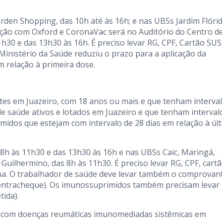
arden Shopping, das 10h até às 16h; e nas UBSs Jardim Flóri
ação com Oxford e CoronaVac será no Auditório do Centro d
1h30 e das 13h30 às 16h. É preciso levar RG, CPF, Cartão SUS
Ministério da Saúde reduziu o prazo para a aplicação da
 relação à primeira dose.
ntes em Juazeiro, com 18 anos ou mais e que tenham interva
de saúde ativos e lotados em Juazeiro e que tenham interval
midos que estejam com intervalo de 28 dias em relação à úl
 8h às 11h30 e das 13h30 às 16h e nas UBSs Caic, Maringá,
 Guilhermino, das 8h às 11h30. É preciso levar RG, CPF, cart
ina. O trabalhador de saúde deve levar também o comprovan
contracheque). Os imunossuprimidos também precisam levar
tida).
 com doenças reumáticas imunomediadas sistêmicas em