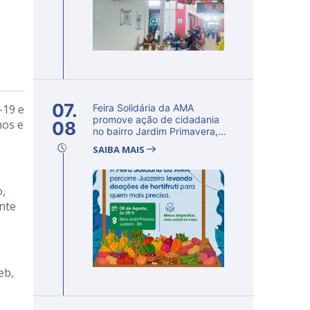
07.
-19 e
Feira Solidária da AMA
promove ação de cidadania
nos e
08
no bairro Jardim Primavera,
em Ju...
SAIBA MAIS
o,
nte
eb,