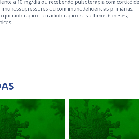
lente a 10 mg/dia ou recebendo pulsoterapia com corticóid
de imunossupressores ou com imunodeficiências primárias;
 quimioterápico ou radioterápico nos últimos 6 meses;
nicos.
DAS