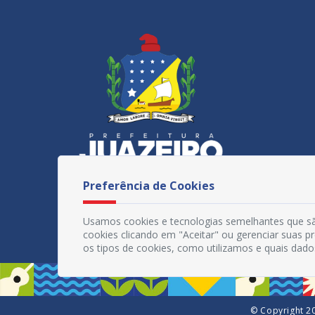
Preferência de Cookies
Usamos cookies e tecnologias semelhantes que sã
cookies clicando em "Aceitar" ou gerenciar suas 
os tipos de cookies, como utilizamos e quais dado
© Copyright 20