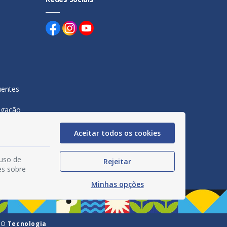
uentes
egação
acidade
Aceitar todos os cookies
 uso de
Rejeitar
es sobre
Minhas opções
GO
Tecnologia