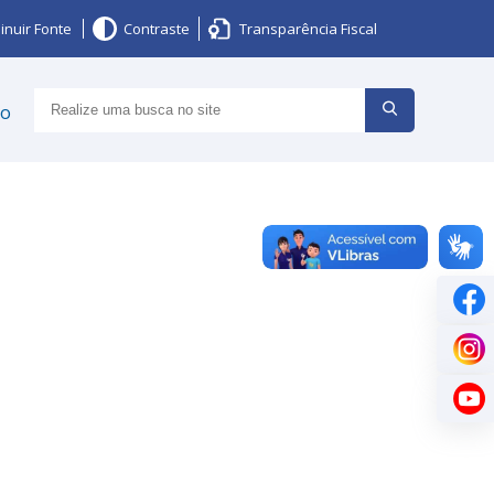
inuir Fonte
Contraste
Transparência Fiscal
ço