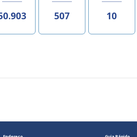
50.903
507
10
Endereço
Guia Rápido