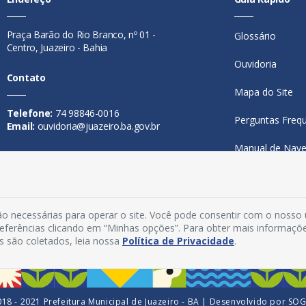
Praça Barão do Rio Branco, nº 01 -
Glossário
Centro, Juazeiro - Bahia
Ouvidoria
Contato
Mapa do Site
Telefone:
74 98846-0016
Perguntas Freq
Email:
ouvidoria@juazeiro.ba.gov.br
Manual de Nav
Horário De Funcionamento
Política de Priv
Segunda a sexta-feira, das 08h às
Acesso Interno
14h
o necessárias para operar o site. Você pode consentir com o nosso
preferências clicando em “Minhas opções”. Para obter mais informaçõ
s são coletados, leia nossa
Política de Privacidade
.
18 - 2021 Prefeitura Municipal de Juazeiro - BA | Desenvolvido por
SO