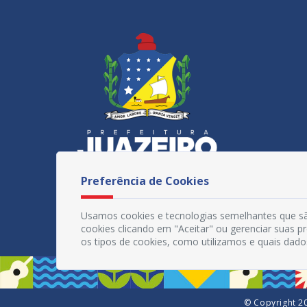
Preferência de Cookies
Usamos cookies e tecnologias semelhantes que sã
cookies clicando em "Aceitar" ou gerenciar suas 
os tipos de cookies, como utilizamos e quais dado
© Copyright 20