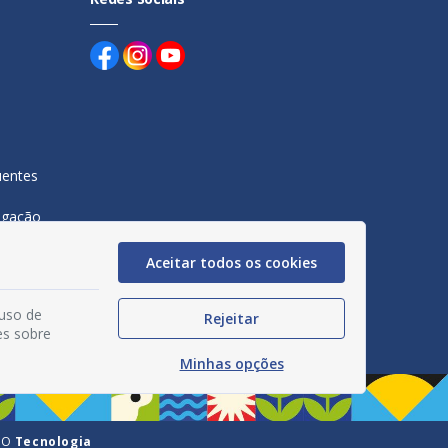
uentes
egação
acidade
Aceitar todos os cookies
 uso de
Rejeitar
es sobre
Minhas opções
GO
Tecnologia