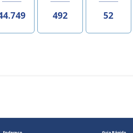
44.749
492
52
Endereço
Guia Rápido