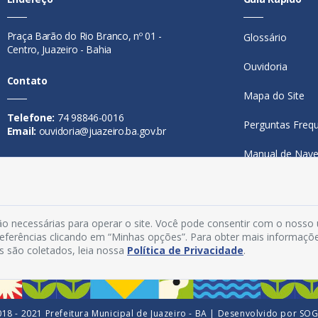
Praça Barão do Rio Branco, nº 01 -
Glossário
Centro, Juazeiro - Bahia
Ouvidoria
Contato
Mapa do Site
Telefone:
74 98846-0016
Perguntas Freq
Email:
ouvidoria@juazeiro.ba.gov.br
Manual de Nav
Horário De Funcionamento
Política de Priv
Segunda a sexta-feira, das 08h às
Acesso Interno
14h
o necessárias para operar o site. Você pode consentir com o nosso
preferências clicando em “Minhas opções”. Para obter mais informaçõ
s são coletados, leia nossa
Política de Privacidade
.
18 - 2021 Prefeitura Municipal de Juazeiro - BA | Desenvolvido por
SO