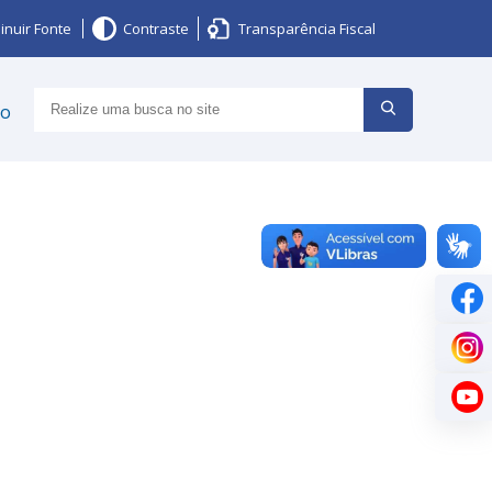
inuir Fonte
Contraste
Transparência Fiscal
ço