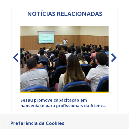
NOTÍCIAS RELACIONADAS
ficação
Sesau promove capacitação em
Sesau 
azeiro
hanseníase para profissionais da Atenção
progra
Primária de Juazeiro
determ
08/08/2026 11H58
07/08
Preferência de Cookies