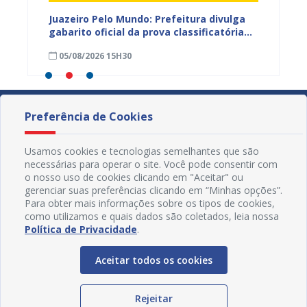
EB e
Juazeiro Pelo Mundo: Prefeitura divulga
Juazeir
mos
gabarito oficial da prova classificatória
do inte
nesta quarta (05)
neste 
05/08/2026 15H30
03/08
divulg
Preferência de Cookies
Usamos cookies e tecnologias semelhantes que são
necessárias para operar o site. Você pode consentir com
o nosso uso de cookies clicando em "Aceitar" ou
gerenciar suas preferências clicando em “Minhas opções”.
Para obter mais informações sobre os tipos de cookies,
como utilizamos e quais dados são coletados, leia nossa
Política de Privacidade
.
Aceitar todos os cookies
Redes Sociais
Rejeitar