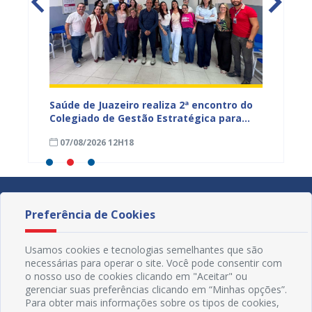
Saúde de Juazeiro realiza 2ª encontro do
Saúde 
nças
Colegiado de Gestão Estratégica para
com aç
fortalecer planejamento e
voltad
07/08/2026 12H18
07/08
monitoramento do SUS
Preferência de Cookies
Usamos cookies e tecnologias semelhantes que são
necessárias para operar o site. Você pode consentir com
o nosso uso de cookies clicando em "Aceitar" ou
gerenciar suas preferências clicando em “Minhas opções”.
Para obter mais informações sobre os tipos de cookies,