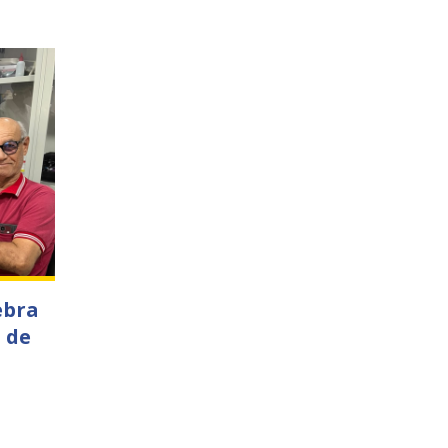
ebra
 de