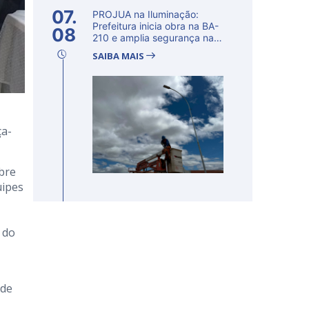
07.
PROJUA na Iluminação:
Prefeitura inicia obra na BA-
08
210 e amplia segurança na
regi�...
SAIBA MAIS
ça-
bre
uipes
 do
 de