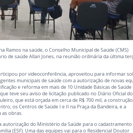
na Ramos na saúde, o Conselho Municipal de Saúde (CMS)
o de saúde Allan Jones, na reunião ordinária da última ter
articipou por videoconferência, aproveitou para informar so
gentes municipais de saúde com a autorização de novas eq
alificação e reforma em mais de 10 Unidade Básicas de Saúde
e teve seu aviso de licitação publicado no Diário Oficial do
leiro, que está orçada em cerca de R$ 700 mil, a construção
tro, os Centros de Saúde I e II na Praça da Bandeira, e a
u as obras.
a autorização do Ministério da Saúde para o cadastramento
mília (ESF). Uma das equipes vai para o Residencial Doutor