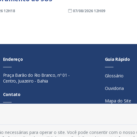
26 12H18
07/08/2026 12H09
Endereço
Guia Rápido
Praça Barão do Rio Branco, nº 01 -
Glossário
Centro, Juazeiro - Bahia
Ouvidoria
Contato
Mapa do Site
Telefone:
74 98846-0016
Perguntas Freq
Email:
ouvidoria@juazeiro.ba.gov.br
Manual de Nav
Horário De Funcionamento
o necessárias para operar o site. Você pode consentir com o nosso