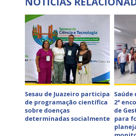
NOTÍCIAS RELACIONA
Sesau de Juazeiro participa
Saúde 
de programação científica
2ª enc
sobre doenças
de Ges
determinadas socialmente
para f
planej
monit