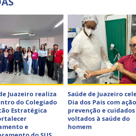
DAS
de Juazeiro realiza
Saúde de Juazeiro cel
ontro do Colegiado
Dia dos Pais com ação
tão Estratégica
prevenção e cuidados
ortalecer
voltados à saúde do
amento e
homem
oramento do SUS