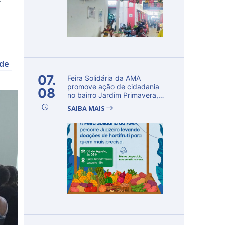
úde
07.
Feira Solidária da AMA
promove ação de cidadania
08
no bairro Jardim Primavera,
em Ju...
SAIBA MAIS