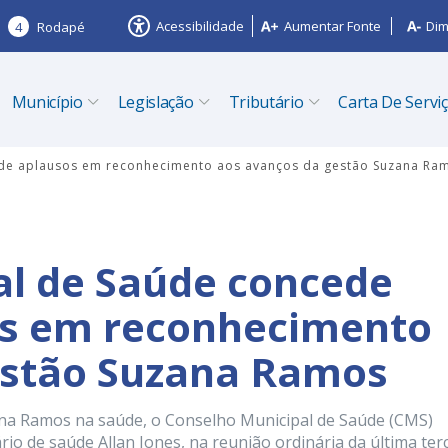
Acessibilidade
Aumentar Fonte
Dim
4
Rodapé
Município
Legislação
Tributário
Carta De Servi
de aplausos em reconhecimento aos avanços da gestão Suzana Ra
al de Saúde concede
s em reconhecimento
estão Suzana Ramos
na Ramos na saúde, o Conselho Municipal de Saúde (CMS)
o de saúde Allan Jones, na reunião ordinária da última ter