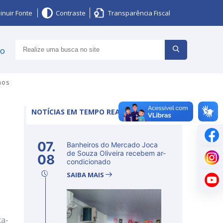
inuir Fonte
Contraste
Transparência Fiscal
ço
mos
NOTÍCIAS EM TEMPO REAL
07.
Banheiros do Mercado Joca
de Souza Oliveira recebem ar-
08
condicionado
SAIBA MAIS
ça-