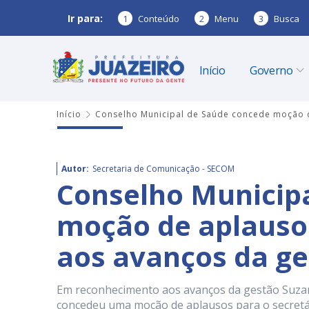
Ir para:
1
Conteúdo
2
Menu
3
Busca
Início
Governo
Início
Conselho Municipal de Saúde concede moção 
Autor:
Secretaria de Comunicação - SECOM
Conselho Municip
moção de aplauso
aos avanços da g
Em reconhecimento aos avanços da gestão Suza
concedeu uma moção de aplausos para o secretári