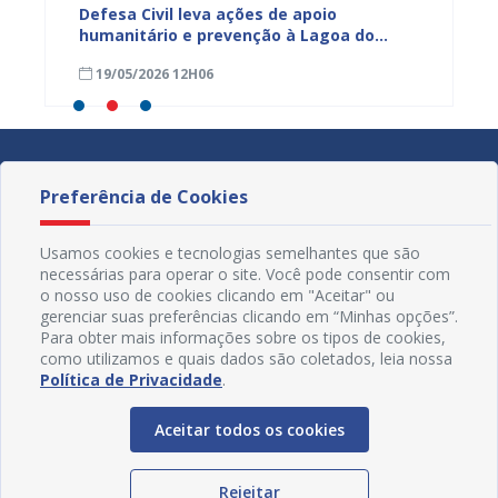
lação
Defesa Civil leva ações de apoio
Prefeit
 fortes
humanitário e prevenção à Lagoa do
técnic
Salitre durante o Prefeitura Presente
Defesa
19/05/2026 12H06
06/05
Preferência de Cookies
Usamos cookies e tecnologias semelhantes que são
necessárias para operar o site. Você pode consentir com
o nosso uso de cookies clicando em "Aceitar" ou
gerenciar suas preferências clicando em “Minhas opções”.
Para obter mais informações sobre os tipos de cookies,
como utilizamos e quais dados são coletados, leia nossa
Política de Privacidade
.
Aceitar todos os cookies
Redes Sociais
Rejeitar