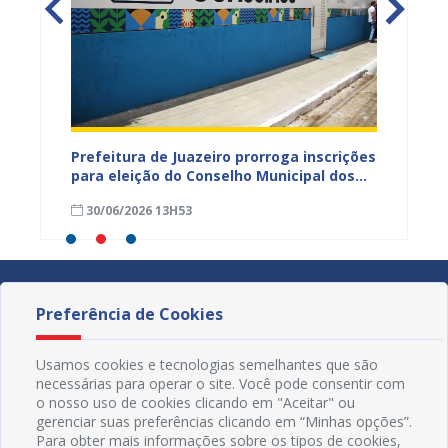
zeiro
Prefeitura de Juazeiro prorroga inscrições
Prefei
atuação
para eleição do Conselho Municipal dos
sobre 
ar o
Direitos Humanos até 10 de julho
social
30/06/2026 13H53
13/06
comuni
Preferência de Cookies
Usamos cookies e tecnologias semelhantes que são
necessárias para operar o site. Você pode consentir com
o nosso uso de cookies clicando em "Aceitar" ou
gerenciar suas preferências clicando em “Minhas opções”.
Para obter mais informações sobre os tipos de cookies,