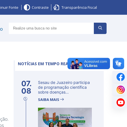
inuir Fonte
Contraste
Transparência Fiscal
ço
NOTÍCIAS EM TEMPO REAL
07.
Sesau de Juazeiro participa
de programação científica
08
sobre doenças
determinadas...
SAIBA MAIS
ção.
os