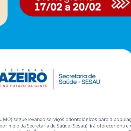
UMO) segue levando serviços odontológicos para a populaç
, por meio da Secretaria de Saúde (Sesau), irá oferecer entre 