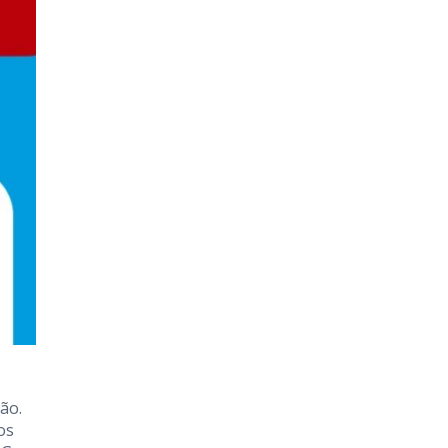
ão.
os