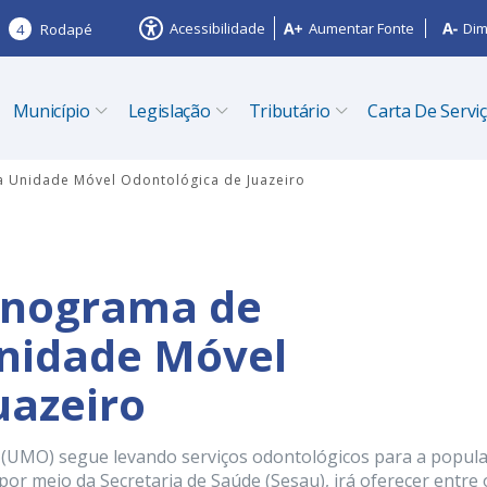
Acessibilidade
Aumentar Fonte
Dim
4
Rodapé
Município
Legislação
Tributário
Carta De Servi
 Unidade Móvel Odontológica de Juazeiro
ronograma de
nidade Móvel
uazeiro
UMO) segue levando serviços odontológicos para a popula
, por meio da Secretaria de Saúde (Sesau), irá oferecer entre 