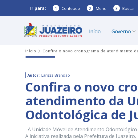
Ir para:
1
Conteúdo
2
Menu
3
Busca
Início
Governo
Início
Confira o novo cronograma de atendimento da
Autor:
Larissa Brandão
Confira o novo c
atendimento da U
Odontológica de J
A Unidade Móvel de Atendimento Odontológico (
A iniciativa realizada pela Prefeitura de Juazeiro