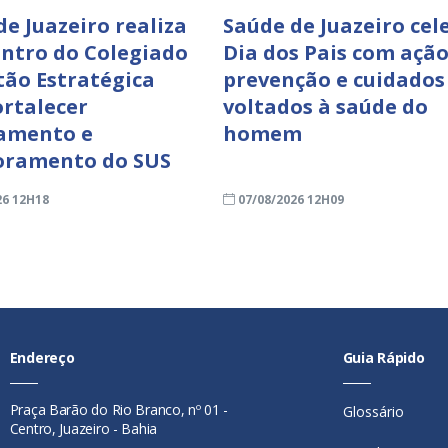
de Juazeiro realiza
Saúde de Juazeiro cel
ontro do Colegiado
Dia dos Pais com ação
tão Estratégica
prevenção e cuidados
ortalecer
voltados à saúde do
amento e
homem
oramento do SUS
26 12H18
07/08/2026 12H09
Endereço
Guia Rápido
Praça Barão do Rio Branco, nº 01 -
Glossário
Centro, Juazeiro - Bahia