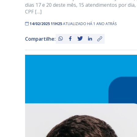
dias 17 e 20 deste mês, 15 atendimentos por dia,
CPF […]
14/02/2025 11H25
ATUALIZADO HÁ 1 ANO ATRÁS
Compartilhe: