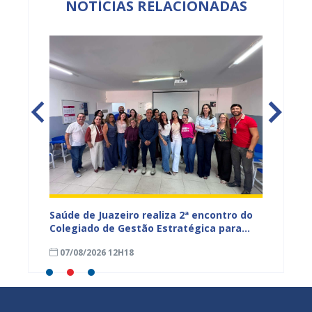
NOTÍCIAS RELACIONADAS
Saúde de Juazeiro realiza 2ª encontro do
Saúde 
nças
Colegiado de Gestão Estratégica para
com aç
fortalecer planejamento e
voltad
07/08/2026 12H18
07/08
monitoramento do SUS