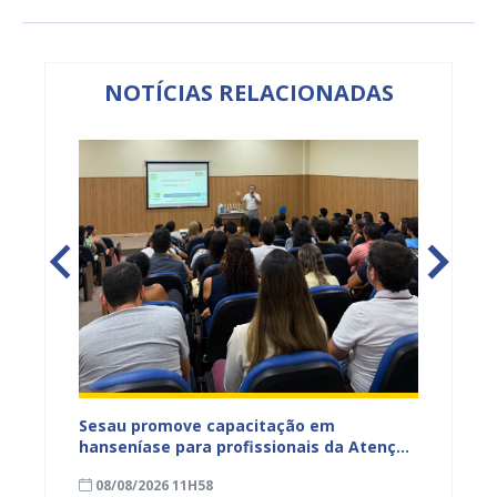
NOTÍCIAS RELACIONADAS
ficação
Sesau promove capacitação em
Sesau 
azeiro
hanseníase para profissionais da Atenção
progra
Primária de Juazeiro
determ
08/08/2026 11H58
07/08