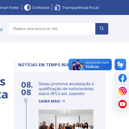
inuir Fonte
Contraste
Transparência Fiscal
ço
NOTÍCIAS EM TEMPO REAL
os
08.
Sesau promove atualização e
ta
qualificação de nutricionistas
08
sobre APLV em Juazeiro
SAIBA MAIS