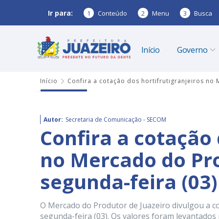
Ir para:
1
Conteúdo
2
Menu
3
Busca
Início
Governo
Início
Confira a cotação dos hortifrutigranjeiros no
Autor:
Secretaria de Comunicação - SECOM
Confira a cotação 
no Mercado do Pro
segunda-feira (03)
O Mercado do Produtor de Juazeiro divulgou a c
segunda-feira (03). Os valores foram levantados