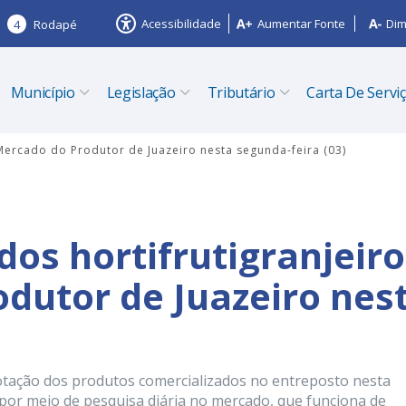
Acessibilidade
Aumentar Fonte
Dim
4
Rodapé
Município
Legislação
Tributário
Carta De Servi
 Mercado do Produtor de Juazeiro nesta segunda-feira (03)
dos hortifrutigranjeir
dutor de Juazeiro nes
otação dos produtos comercializados no entreposto nesta
 por meio de pesquisa diária no mercado, que funciona de