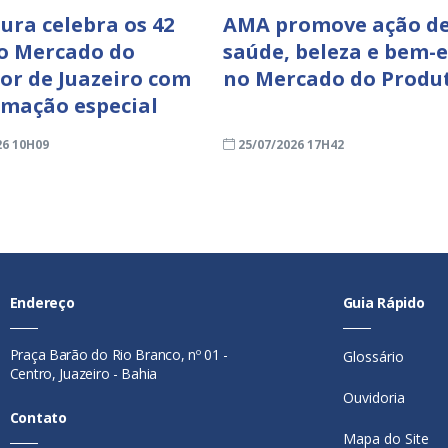
tura celebra os 42
AMA promove ação d
o Mercado do
saúde, beleza e bem-e
or de Juazeiro com
no Mercado do Produ
mação especial
26 10H09
25/07/2026 17H42
Endereço
Guia Rápido
Praça Barão do Rio Branco, nº 01 -
Glossário
Centro, Juazeiro - Bahia
Ouvidoria
Contato
Mapa do Site