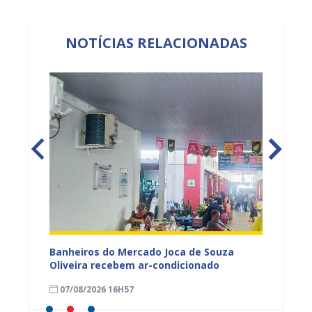
NOTÍCIAS RELACIONADAS
tos
Banheiros do Mercado Joca de Souza
Prefei
ardim
Oliveira recebem ar-condicionado
do Pro
progra
07/08/2026 16H57
01/08