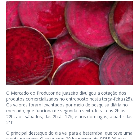
O Mercado do Produtor de Juazeiro divulgou a cotação dos
produtos comercializados no entreposto nesta terça-feira (25).
Os valores foram levantados por meio de pesquisa diária no
mercado, que funciona de segunda a sexta-feira, das 2h às
22h, aos sábados, das 2h às 17h, e aos domingos, a partir das
21h.
O principal destaque do dia vai para a beterraba, que teve uma
queda no preço. O saco com 20 kg passou de R$55,00 para