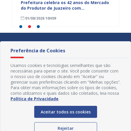
za
Prefeitura celebra os 42 anos do Mercado
AMA pr
do Produtor de Juazeiro com
bem-es
programação especial
01/08/2026 10H09
25/07
Preferência de Cookies
Usamos cookies e tecnologias semelhantes que são
necessárias para operar o site. Você pode consentir com
o nosso uso de cookies clicando em "Aceitar" ou
gerenciar suas preferências clicando em “Minhas opções”.
Para obter mais informações sobre os tipos de cookies,
como utilizamos e quais dados são coletados, leia nossa
Política de Privacidade
.
Aceitar todos os cookies
Redes Sociais
Rejeitar