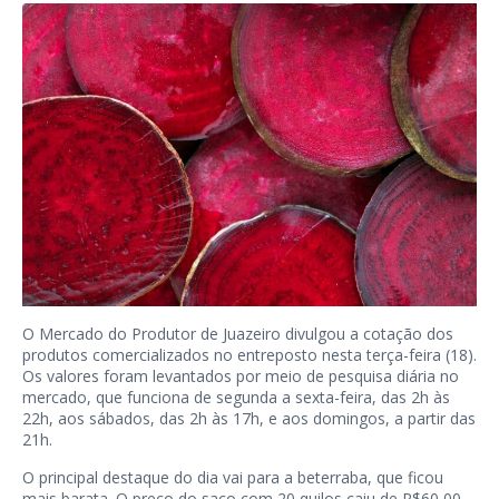
O Mercado do Produtor de Juazeiro divulgou a cotação dos
produtos comercializados no entreposto nesta terça-feira (18).
Os valores foram levantados por meio de pesquisa diária no
mercado, que funciona de segunda a sexta-feira, das 2h às
22h, aos sábados, das 2h às 17h, e aos domingos, a partir das
21h.
O principal destaque do dia vai para a beterraba, que ficou
mais barata. O preço do saco com 20 quilos caiu de R$60,00