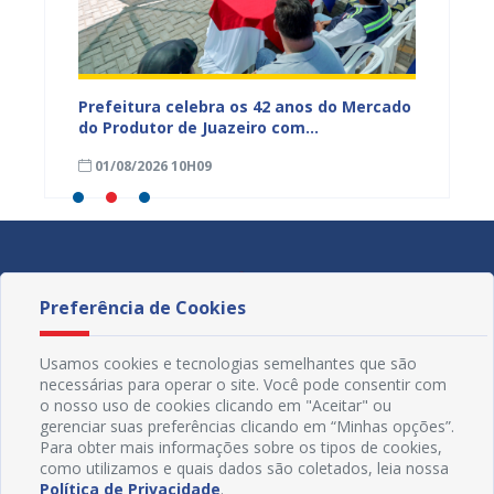
za
Prefeitura celebra os 42 anos do Mercado
AMA pr
do Produtor de Juazeiro com
bem-es
programação especial
01/08/2026 10H09
25/07
Preferência de Cookies
Usamos cookies e tecnologias semelhantes que são
necessárias para operar o site. Você pode consentir com
o nosso uso de cookies clicando em "Aceitar" ou
gerenciar suas preferências clicando em “Minhas opções”.
Para obter mais informações sobre os tipos de cookies,
como utilizamos e quais dados são coletados, leia nossa
Política de Privacidade
.