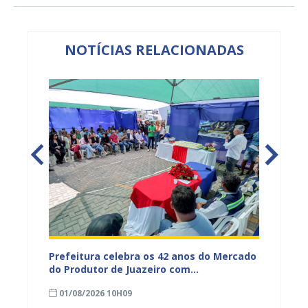
NOTÍCIAS RELACIONADAS
za
Prefeitura celebra os 42 anos do Mercado
AMA pr
do Produtor de Juazeiro com
bem-es
programação especial
01/08/2026 10H09
25/07