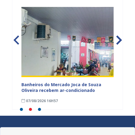
tos
Banheiros do Mercado Joca de Souza
Prefei
ardim
Oliveira recebem ar-condicionado
do Pro
progra
07/08/2026 16H57
01/08