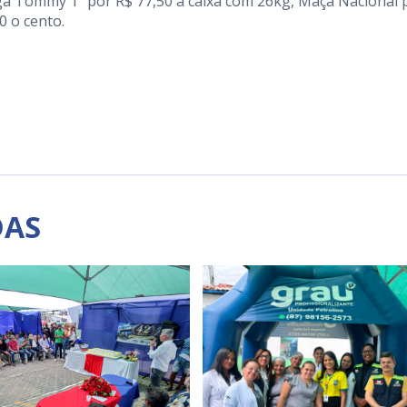
ga Tommy 1ª por R$ 77,50 a caixa com 26kg, Maçã Nacional 
0 o cento.
DAS