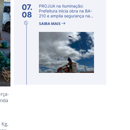
07.
PROJUA na Iluminação:
Prefeitura inicia obra na BA-
08
210 e amplia segurança na
regi�...
SAIBA MAIS
rça-
unda
 Kg,