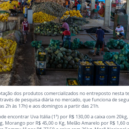
otação dos produtos comercializados no entreposto nesta te
 através de pesquisa diária no mercado, que funciona de seg
as 2h às 17h) e aos domingos a partir das 21h.
e encontrar Uva Itália (1ª) por R$ 130,00 a caixa com 20kg,
g, Morango por R$ 45,00 o Kg, Melão Amarelo por R$ 1,60 o