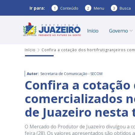
Ir para:
1
Conteúdo
2
Menu
3
Busca
Início
Governo
Início
Confira a cotação dos hortifrutigranjeiros co
Autor:
Secretaria de Comunicação - SECOM
Confira a cotação 
comercializados 
de Juazeiro nesta 
O Mercado do Produtor de Juazeiro divulgou a c
feira (28). Os valores apresentados são obtidos