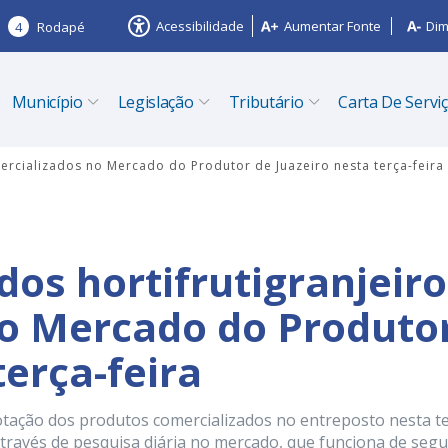
Acessibilidade
Aumentar Fonte
Dim
4
Rodapé
Município
Legislação
Tributário
Carta De Servi
mercializados no Mercado do Produtor de Juazeiro nesta terça-feira
dos hortifrutigranjeir
no Mercado do Produto
terça-feira
otação dos produtos comercializados no entreposto nesta te
 através de pesquisa diária no mercado, que funciona de seg