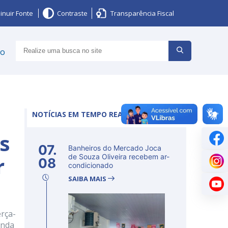
inuir Fonte
Contraste
Transparência Fiscal
ço
NOTÍCIAS EM TEMPO REAL
os
07.
Banheiros do Mercado Joca
r
de Souza Oliveira recebem ar-
08
condicionado
SAIBA MAIS
rça-
unda