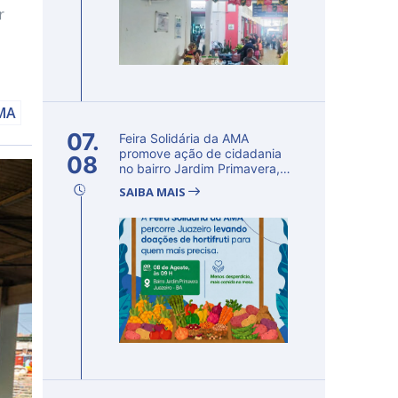
r
AMA
07.
Feira Solidária da AMA
promove ação de cidadania
08
no bairro Jardim Primavera,
em Ju...
SAIBA MAIS