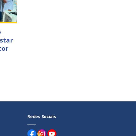
e
star
tor
Redes Sociais