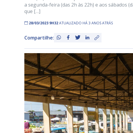
a segunda-feira (das 2h às 22h) e aos sábados (
que […]
28/03/2023 9H32
ATUALIZADO HÁ 3 ANOS ATRÁS
Compartilhe: