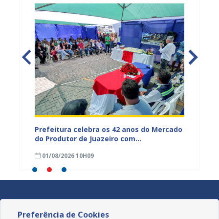
za
Prefeitura celebra os 42 anos do Mercado
AMA pr
do Produtor de Juazeiro com
bem-es
programação especial
01/08/2026 10H09
25/07
Preferência de Cookies