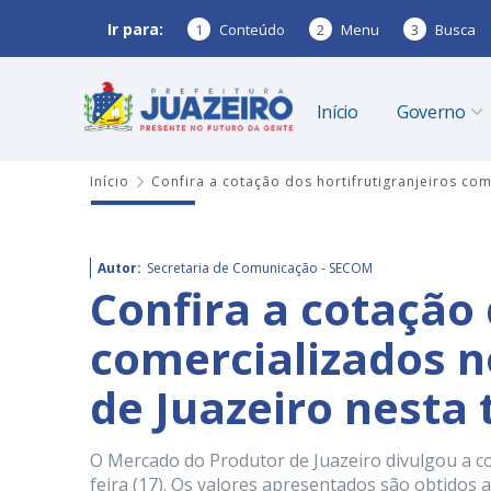
Ir para:
1
Conteúdo
2
Menu
3
Busca
Início
Governo
Início
Confira a cotação dos hortifrutigranjeiros co
Autor:
Secretaria de Comunicação - SECOM
Confira a cotação 
comercializados 
de Juazeiro nesta 
O Mercado do Produtor de Juazeiro divulgou a c
feira (17). Os valores apresentados são obtidos