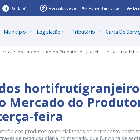
Acessibilidade
Aumentar Fonte
Dim
4
Rodapé
Município
Legislação
Tributário
Carta De Servi
mercializados no Mercado do Produtor de Juazeiro nesta terça-feira
dos hortifrutigranjeir
no Mercado do Produto
terça-feira
otação dos produtos comercializados no entreposto nesta te
 através de pesquisa diária no mercado, que funciona de seg