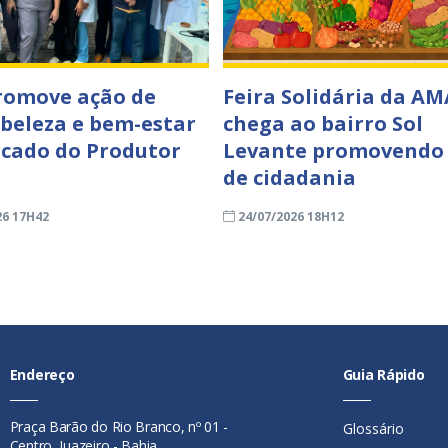
romove ação de
Feira Solidária da AM
 beleza e bem-estar
chega ao bairro Sol
cado do Produtor
Levante promovendo
de cidadania
26 17H42
24/07/2026 18H12
Endereço
Guia Rápido
Praça Barão do Rio Branco, nº 01 -
Glossário
Centro, Juazeiro - Bahia