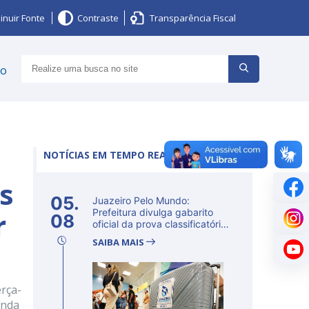
inuir Fonte
Contraste
Transparência Fiscal
ço
NOTÍCIAS EM TEMPO REAL
os
05.
Juazeiro Pelo Mundo:
r
Prefeitura divulga gabarito
08
oficial da prova classificatória
ne...
SAIBA MAIS
rça-
unda