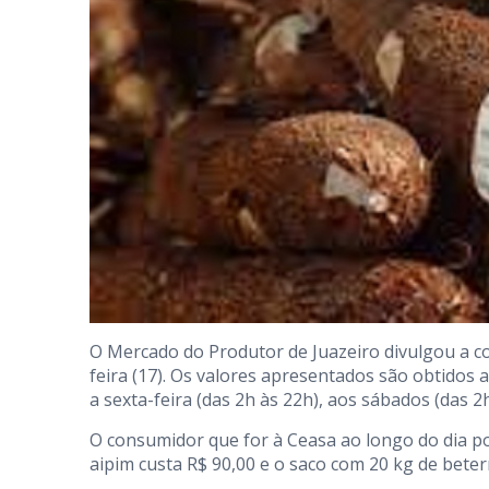
O Mercado do Produtor de Juazeiro divulgou a c
feira (17). Os valores apresentados são obtidos
a sexta-feira (das 2h às 22h), aos sábados (das 2
O consumidor que for à Ceasa ao longo do dia po
aipim custa R$ 90,00 e o saco com 20 kg de beter