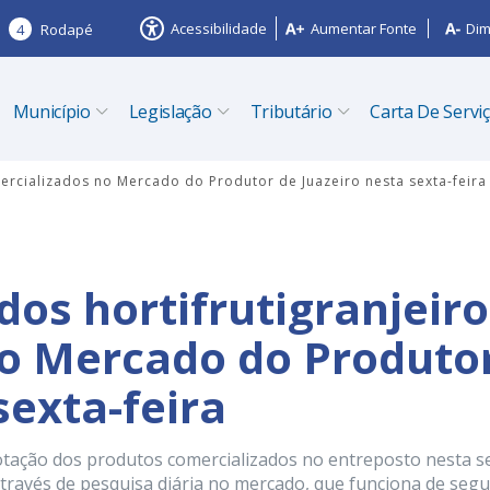
Acessibilidade
Aumentar Fonte
Dim
4
Rodapé
Município
Legislação
Tributário
Carta De Servi
mercializados no Mercado do Produtor de Juazeiro nesta sexta-feira
dos hortifrutigranjeir
no Mercado do Produto
sexta-feira
otação dos produtos comercializados no entreposto nesta s
 através de pesquisa diária no mercado, que funciona de seg