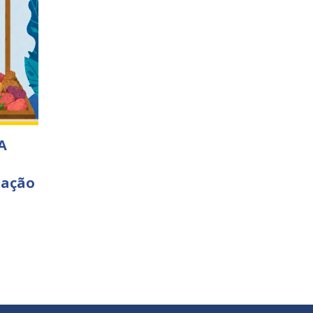
A
 ação