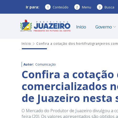
Ir para:
1
Conteúdo
2
Menu
3
Busca
Início
Governo
Início
Confira a cotação dos hortifrutigranjeiros co
Autor:
Comunicação
Confira a cotação 
comercializados 
de Juazeiro nesta 
O Mercado do Produtor de Juazeiro divulgou a c
feira (20). Os valores apresentados são obtidos