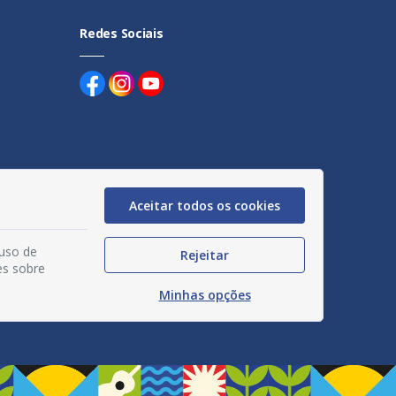
Redes Sociais
uentes
Aceitar todos os cookies
egação
 uso de
Rejeitar
acidade
es sobre
Minhas opções