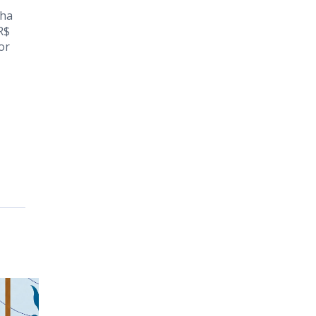
nha
R$
or