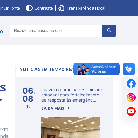
inuir Fonte
Contraste
Transparência Fiscal
ço
NOTÍCIAS EM TEMPO REAL
os
06.
Juazeiro participa de simulado
r
estadual para fortalecimento
08
da resposta às emergênc...
SAIBA MAIS
exta-
unda