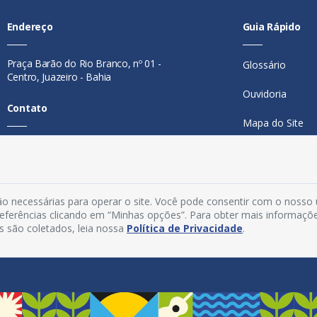
Endereço
Guia Rápido
Praça Barão do Rio Branco, nº 01 -
Glossário
Centro, Juazeiro - Bahia
Ouvidoria
Contato
Mapa do Site
Telefone:
74 98846-0016
Perguntas Freq
Email:
ouvidoria@juazeiro.ba.gov.br
Manual de Nav
Horário De Funcionamento
o necessárias para operar o site. Você pode consentir com o nosso
Política de Priv
preferências clicando em “Minhas opções”. Para obter mais informaçõ
Segunda a sexta-feira, das 08h às
s são coletados, leia nossa
Política de Privacidade
.
Acesso Interno
14h