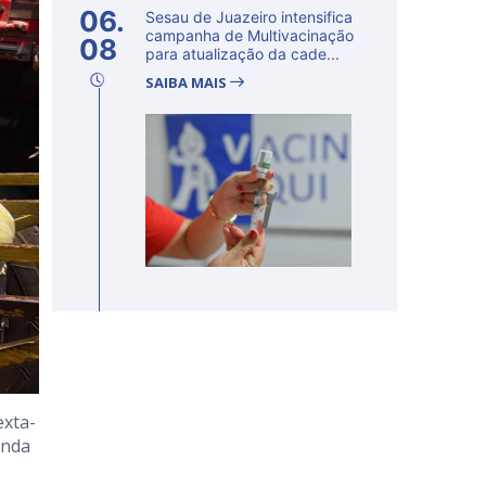
06.
Sesau de Juazeiro intensifica
campanha de Multivacinação
08
para atualização da cade...
SAIBA MAIS
exta-
unda