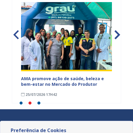
Mercado
AMA promove ação de saúde, beleza e
Feira S
bem-estar no Mercado do Produtor
Levant
25/07/2026 17H42
24/07
Preferência de Cookies