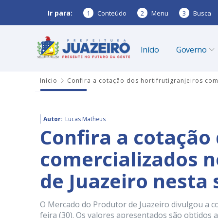
Ir para:
1
Conteúdo
2
Menu
3
Busca
Início
Governo
Início
Confira a cotação dos hortifrutigranjeiros co
Autor:
Lucas Matheus
Confira a cotação 
comercializados 
de Juazeiro nesta 
O Mercado do Produtor de Juazeiro divulgou a c
feira (30). Os valores apresentados são obtidos