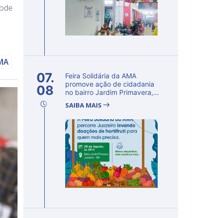
pode
AMA
07.
Feira Solidária da AMA
promove ação de cidadania
08
no bairro Jardim Primavera,
em Ju...
SAIBA MAIS