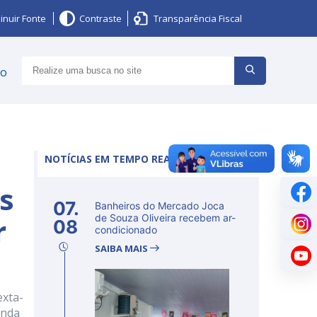
inuir Fonte
Contraste
Transparência Fiscal
ço
NOTÍCIAS EM TEMPO REAL
os
07.
Banheiros do Mercado Joca
r
de Souza Oliveira recebem ar-
08
condicionado
SAIBA MAIS
exta-
unda