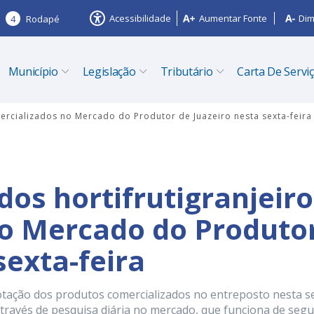
Acessibilidade
Aumentar Fonte
Dim
4
Rodapé
Município
Legislação
Tributário
Carta De Servi
mercializados no Mercado do Produtor de Juazeiro nesta sexta-feira
dos hortifrutigranjeir
no Mercado do Produto
sexta-feira
otação dos produtos comercializados no entreposto nesta s
 através de pesquisa diária no mercado, que funciona de seg