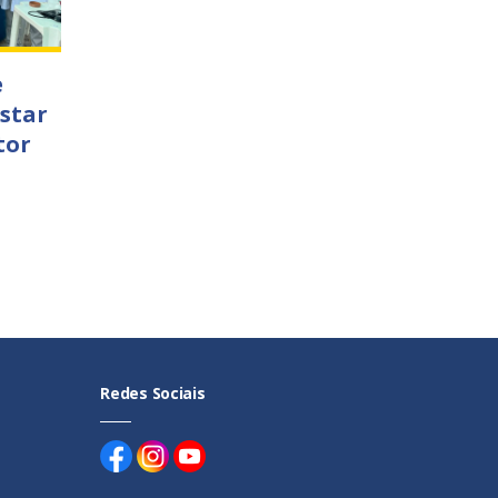
e
star
tor
Redes Sociais