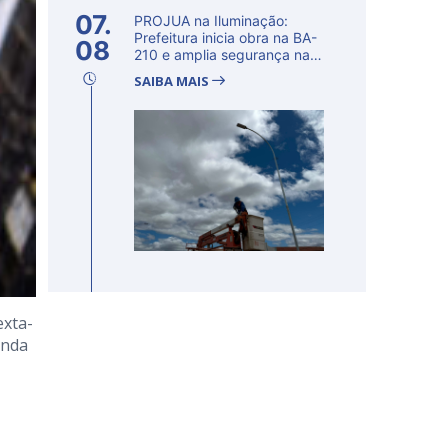
07.
PROJUA na Iluminação:
Prefeitura inicia obra na BA-
08
210 e amplia segurança na
regi�...
SAIBA MAIS
exta-
unda