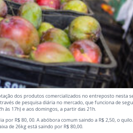
otação dos produtos comercializados no entreposto nesta s
 através de pesquisa diária no mercado, que funciona de seg
2h às 17h) e aos domingos, a partir das 21h.
a por R$ 80, 00. A abóbora comum saindo a R$ 2,50, o quilo.
xa de 26kg está saindo por R$ 80,00.