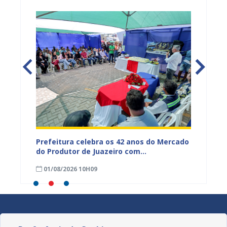
za
Prefeitura celebra os 42 anos do Mercado
AMA pr
do Produtor de Juazeiro com
bem-es
programação especial
01/08/2026 10H09
25/07