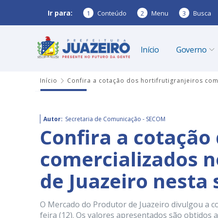
Ir para:
1
Conteúdo
2
Menu
3
Busca
Início
Governo
Início
Confira a cotação dos hortifrutigranjeiros co
Autor:
Secretaria de Comunicação - SECOM
Confira a cotação 
comercializados 
de Juazeiro nesta 
O Mercado do Produtor de Juazeiro divulgou a c
feira (12). Os valores apresentados são obtidos