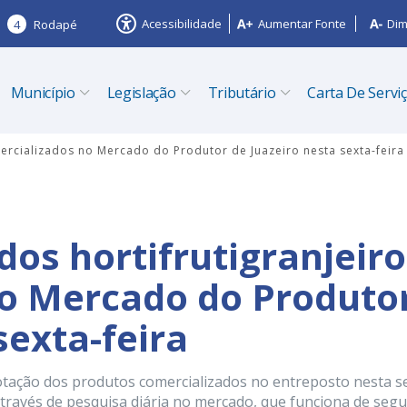
Acessibilidade
Aumentar Fonte
Dim
4
Rodapé
Município
Legislação
Tributário
Carta De Servi
mercializados no Mercado do Produtor de Juazeiro nesta sexta-feira
dos hortifrutigranjeir
no Mercado do Produto
sexta-feira
otação dos produtos comercializados no entreposto nesta s
 através de pesquisa diária no mercado, que funciona de seg