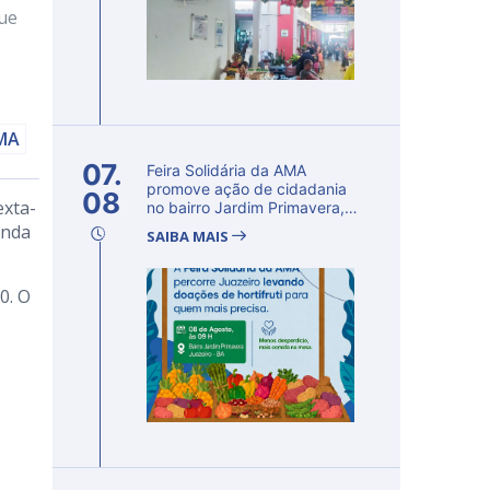
que
AMA
07.
Feira Solidária da AMA
promove ação de cidadania
08
exta-
no bairro Jardim Primavera,
em Ju...
unda
SAIBA MAIS
0. O