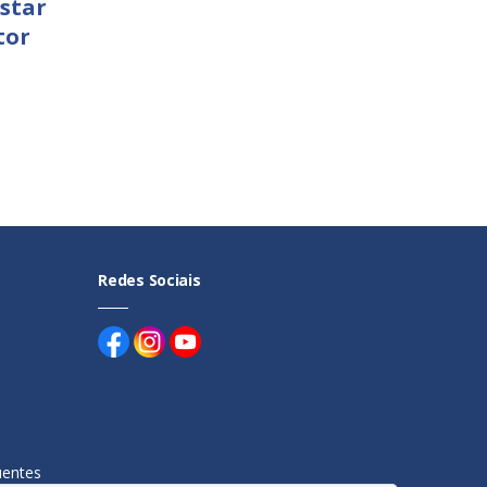
star
tor
Redes Sociais
uentes