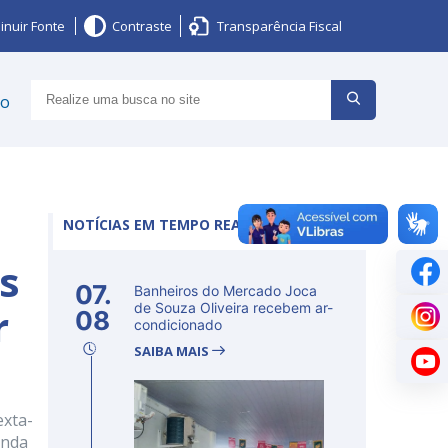
inuir Fonte
Contraste
Transparência Fiscal
ço
NOTÍCIAS EM TEMPO REAL
os
07.
Banheiros do Mercado Joca
r
de Souza Oliveira recebem ar-
08
condicionado
SAIBA MAIS
exta-
unda