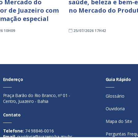
o Mercado do
saúde, beleza e bem-e
or de Juazeiro com
no Mercado do Produ
mação especial
26 10H09
25/07/2026 17H42
Endereço
Guia Rápido
Praça Barão do Rio Branco, nº 01 -
Glossário
Centro, Juazeiro - Bahia
Ouvidoria
Contato
Mapa do Site
Telefone:
74 98846-0016
Perguntas Freq
Email:
ouvidoria@juazeiro.ba.gov.br