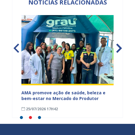
NOTÍCIAS RELACIONADAS
Mercado
AMA promove ação de saúde, beleza e
Feira S
bem-estar no Mercado do Produtor
Levant
25/07/2026 17H42
24/07