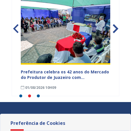
za
Prefeitura celebra os 42 anos do Mercado
AMA pr
do Produtor de Juazeiro com
bem-es
programação especial
01/08/2026 10H09
25/07
Preferência de Cookies