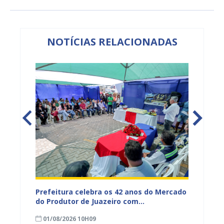
NOTÍCIAS RELACIONADAS
za
Prefeitura celebra os 42 anos do Mercado
AMA pr
do Produtor de Juazeiro com
bem-es
programação especial
01/08/2026 10H09
25/07