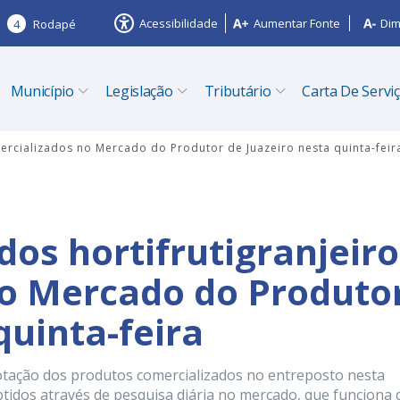
Acessibilidade
Aumentar Fonte
Dim
4
Rodapé
Município
Legislação
Tributário
Carta De Servi
mercializados no Mercado do Produtor de Juazeiro nesta quinta-feir
dos hortifrutigranjeir
no Mercado do Produto
quinta-feira
otação dos produtos comercializados no entreposto nesta
btidos através de pesquisa diária no mercado, que funciona 