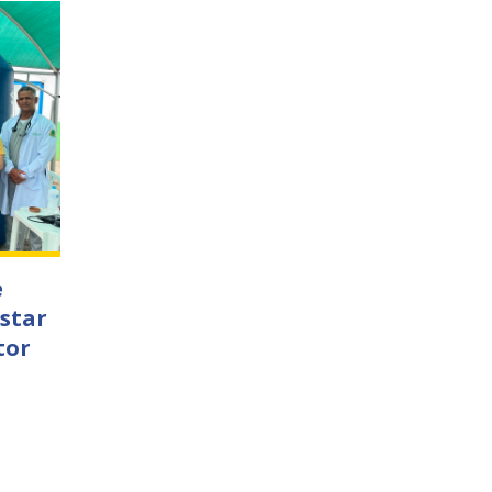
e
star
tor