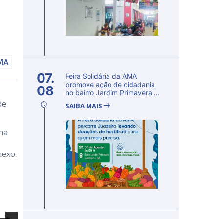
AMA
07.
Feira Solidária da AMA
promove ação de cidadania
08
no bairro Jardim Primavera,
em Ju...
de
SAIBA MAIS
ana
nexo.