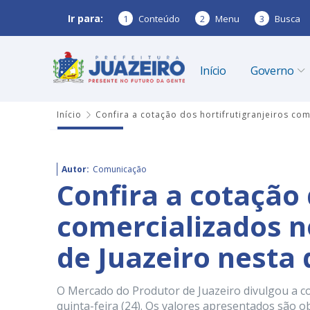
Ir para:
1
Conteúdo
2
Menu
3
Busca
Início
Governo
Início
Confira a cotação dos hortifrutigranjeiros co
Autor:
Comunicação
Confira a cotação 
comercializados 
de Juazeiro nesta 
O Mercado do Produtor de Juazeiro divulgou a c
quinta-feira (24). Os valores apresentados são o