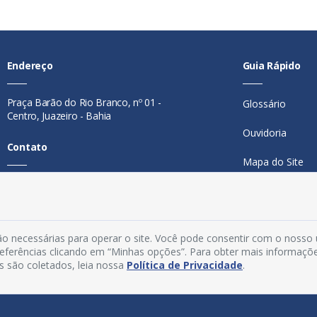
Endereço
Guia Rápido
Praça Barão do Rio Branco, nº 01 -
Glossário
Centro, Juazeiro - Bahia
Ouvidoria
Contato
Mapa do Site
Telefone:
74 98846-0016
Perguntas Freq
Email:
ouvidoria@juazeiro.ba.gov.br
Manual de Nav
Horário De Funcionamento
o necessárias para operar o site. Você pode consentir com o nosso
Política de Priv
preferências clicando em “Minhas opções”. Para obter mais informaçõ
Segunda a sexta-feira, das 08h às
s são coletados, leia nossa
Política de Privacidade
.
Acesso Interno
14h