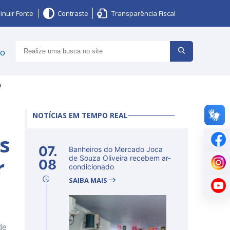
inuir Fonte
Contraste
Transparência Fiscal
ço
a
NOTÍCIAS EM TEMPO REAL
os
07.
Banheiros do Mercado Joca
r
de Souza Oliveira recebem ar-
08
condicionado
SAIBA MAIS
de