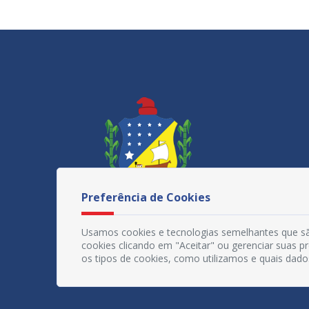
Preferência de Cookies
Usamos cookies e tecnologias semelhantes que sã
cookies clicando em "Aceitar" ou gerenciar suas 
os tipos de cookies, como utilizamos e quais dado