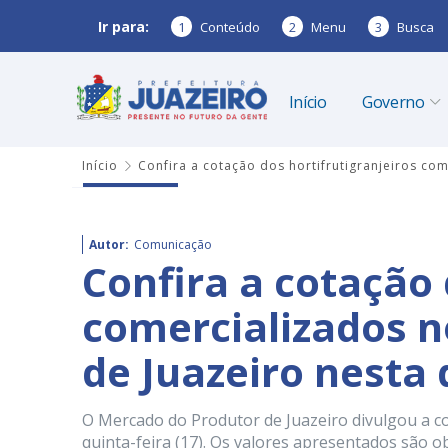
Ir para:
1
Conteúdo
2
Menu
3
Busca
Início
Governo
Início
Confira a cotação dos hortifrutigranjeiros co
Autor:
Comunicação
Confira a cotação 
comercializados 
de Juazeiro nesta 
O Mercado do Produtor de Juazeiro divulgou a c
quinta-feira (17). Os valores apresentados são o