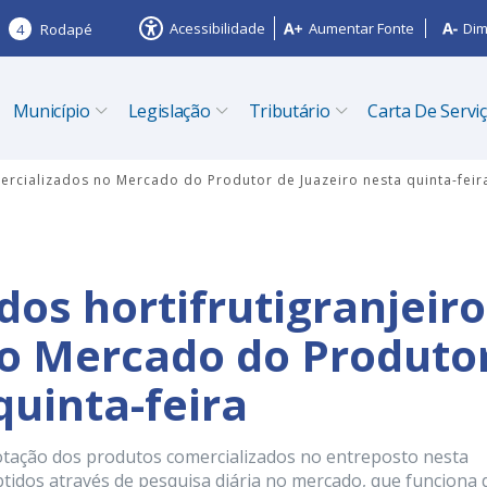
Acessibilidade
Aumentar Fonte
Dim
4
Rodapé
Município
Legislação
Tributário
Carta De Servi
mercializados no Mercado do Produtor de Juazeiro nesta quinta-feir
dos hortifrutigranjeir
no Mercado do Produto
quinta-feira
otação dos produtos comercializados no entreposto nesta
btidos através de pesquisa diária no mercado, que funciona 