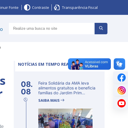
inuir Fonte
Contraste
Transparência Fiscal
ço
a
NOTÍCIAS EM TEMPO REAL
os
08.
Feira Solidária da AMA leva
r
alimentos gratuitos e beneficia
08
famílias do Jardim Prim...
SAIBA MAIS
de