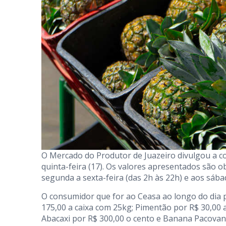
O Mercado do Produtor de Juazeiro divulgou a c
quinta-feira (17). Os valores apresentados são o
segunda a sexta-feira (das 2h às 22h) e aos sába
O consumidor que for ao Ceasa ao longo do dia p
175,00 a caixa com 25kg; Pimentão por R$ 30,00 
Abacaxi por R$ 300,00 o cento e Banana Pacovan 