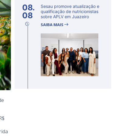
08.
Sesau promove atualização e
qualificação de nutricionistas
08
sobre APLV em Juazeiro
SAIBA MAIS
de
R$
rida