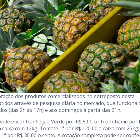
otação dos produtos comercializados no entreposto nesta
btidos através de pesquisa diária no mercado, que funciona 
dos (das 2h às 17h) e aos domingos à partir das 21h.
ode encontrar Feijão Verde por R$ 5,00 o litro; Inhame por 
a caixa com 12kg; Tomate 1ª por R$ 120,00 a caixa com 26kg;
1ª por R$ 30,00 o cento. A cotação completa pode ser confe