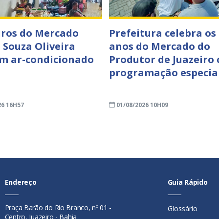
ros do Mercado
Prefeitura celebra os
e Souza Oliveira
anos do Mercado do
m ar-condicionado
Produtor de Juazeiro
programação especia
26 16H57
01/08/2026 10H09
Endereço
Guia Rápido
Praça Barão do Rio Branco, nº 01 -
Glossário
Centro, Juazeiro - Bahia