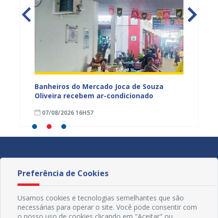
tos
Banheiros do Mercado Joca de Souza
Prefei
ardim
Oliveira recebem ar-condicionado
do Pro
progra
07/08/2026 16H57
01/08
Preferência de Cookies
Usamos cookies e tecnologias semelhantes que são
necessárias para operar o site. Você pode consentir com
o nosso uso de cookies clicando em "Aceitar" ou